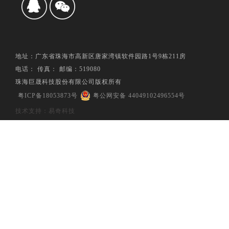
地址：广东省珠海市高新区唐家湾镇软件园路1号9栋211房
电话： 传真： 邮编：519080
珠海巨晟科技股份有限公司版权所有
粤ICP备18053873号
粤公网安备 44049102496554号
技术支持：易奇科技