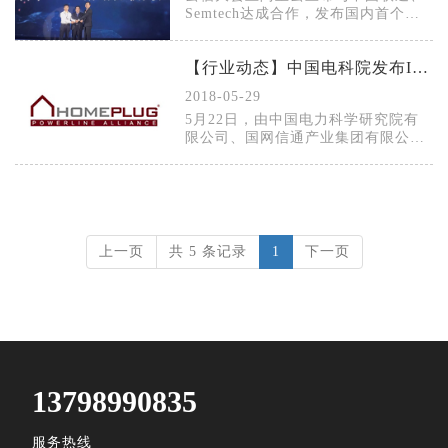
Semtech达成合作，发布国内首个
LoRa城域物联网试商用，这一消息牵
动了物联网领域多个参与主体的神
【行业动态】中国电科院发布IEEE 1901.1标准国际标准
经，其背后传递出来的不少信息耐人
寻味。
2018-05-29
5月22日，由中国电力科学研究院有
限公司、国网信通产业集团有限公司
等企业联合制定的IEEE(电气和电子
工程师协会)1901.1《适用于智能电网
应用的中频(低于12MHz)电力线载波
通信技术标准》正式发布实施。
上一页
共 5 条记录
1
下一页
13798990835
服务热线