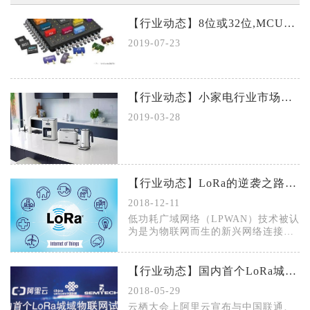
【行业动态】8位或32位,MCU该怎么选? 掌握这几点很关键
2019-07-23
【行业动态】小家电行业市场规模以及投资价值分析
2019-03-28
【行业动态】LoRa的逆袭之路，是物联网市场成熟的表现
2018-12-11
低功耗广域网络（LPWAN）技术被认
为是为物联网而生的新兴网络连接技
术，因为其传输距离远、功耗低、连
接量大的技术特性能释放大量物联网
应用场景。在众多的LPWAN技术流派
【行业动态】国内首个LoRa城域网试商用背后的深意
中，LoRa与NB-IoT是两种最有影响
2018-05-29
力的技术，各自吸引了大量的粉丝群
体。
云栖大会上阿里云宣布与中国联通、