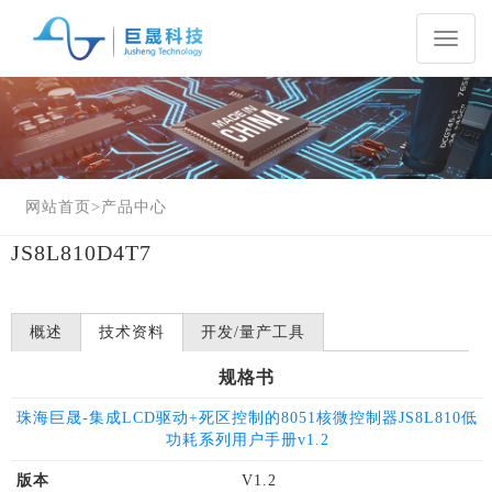
Toggl
naviga
网站首页
>
产品中心
JS8L810D4T7
概述
技术资料
开发/量产工具
规格书
珠海巨晟-集成LCD驱动+死区控制的8051核微控制器JS8L810低
功耗系列用户手册v1.2
版本
V1.2