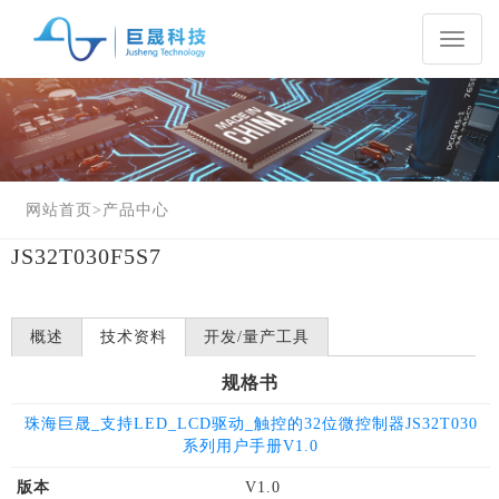
Toggl
naviga
网站首页
>
产品中心
JS32T030F5S7
概述
技术资料
开发/量产工具
规格书
珠海巨晟_支持LED_LCD驱动_触控的32位微控制器JS32T030
系列用户手册V1.0
版本
V1.0